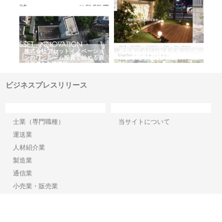
ｎｙ
株式会社アセットイノベーショ
庭楽株式会社が知多半島と三河
株
でき
ンのワンルーム投資で始める資
と名古屋で叶える理想の外構空
で
産形成と老後準備
間
ビジネスプレスリリース
カテゴリー
サイト情報
士業（専門職種）
当サイトについて
運送業
人材紹介業
製造業
通信業
小売業・販売業
その他業種
Copyright©2026【ビジネスプレスリリース】 All Rights reserved.