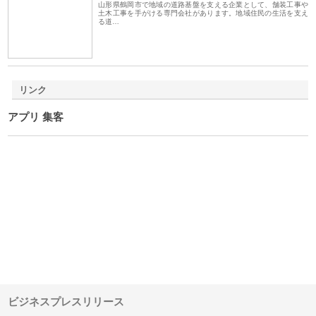
山形県鶴岡市で地域の道路基盤を支える企業として、舗装工事や
土木工事を手がける専門会社があります。地域住民の生活を支え
る道…
リンク
アプリ 集客
ｎｙ
株式会社アセットイノベーショ
庭楽株式会社が知多半島と三河
株
でき
ンのワンルーム投資で始める資
と名古屋で叶える理想の外構空
で
産形成と老後準備
間
ビジネスプレスリリース