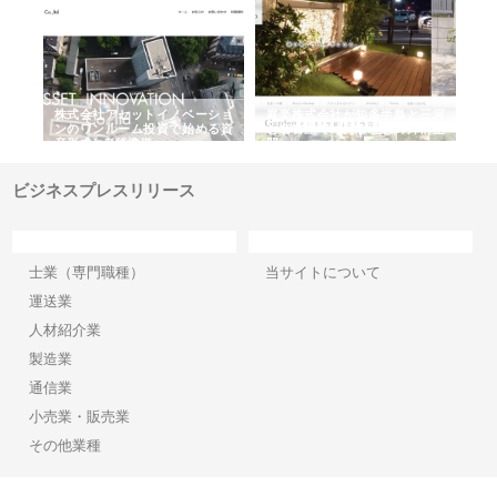
ｎｙ
株式会社アセットイノベーショ
庭楽株式会社が知多半島と三河
株
でき
ンのワンルーム投資で始める資
と名古屋で叶える理想の外構空
で
産形成と老後準備
間
ビジネスプレスリリース
カテゴリー
サイト情報
士業（専門職種）
当サイトについて
運送業
人材紹介業
製造業
通信業
小売業・販売業
その他業種
Copyright©2026【ビジネスプレスリリース】 All Rights reserved.