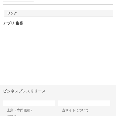
リンク
アプリ 集客
ｎｙ
株式会社アセットイノベーショ
庭楽株式会社が知多半島と三河
株
でき
ンのワンルーム投資で始める資
と名古屋で叶える理想の外構空
で
産形成と老後準備
間
ビジネスプレスリリース
カテゴリー
サイト情報
士業（専門職種）
当サイトについて